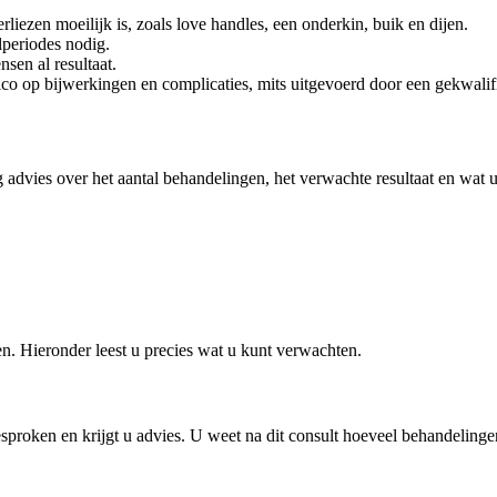
liezen moeilijk is, zoals love handles, een onderkin, buik en dijen.
lperiodes nodig.
sen al resultaat.
isico op bijwerkingen en complicaties, mits uitgevoerd door een gekwalifi
dig advies over het aantal behandelingen, het verwachte resultaat en wa
en. Hieronder leest u precies wat u kunt verwachten.
proken en krijgt u advies. U weet na dit consult hoeveel behandelingen 