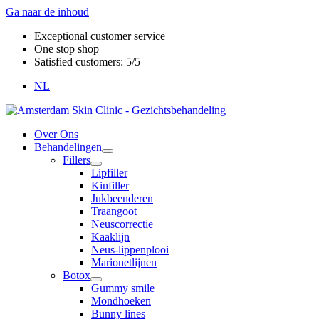
Ga naar de inhoud
Exceptional customer service
One stop shop
Satisfied customers: 5/5
NL
Over Ons
Behandelingen
Fillers
Lipfiller
Kinfiller
Jukbeenderen
Traangoot
Neuscorrectie
Kaaklijn
Neus-lippenplooi
Marionetlijnen
Botox
Gummy smile
Mondhoeken
Bunny lines