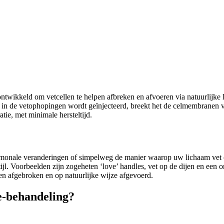
ntwikkeld om vetcellen te helpen afbreken en afvoeren via natuurlijke 
het in de vetophopingen wordt geïnjecteerd, breekt het de celmembranen 
tie, met minimale hersteltijd.
monale veranderingen of simpelweg de manier waarop uw lichaam vet o
jl. Voorbeelden zijn zogeheten ‘love’ handles, vet op de dijen en een o
n afgebroken en op natuurlijke wijze afgevoerd.
e-behandeling?