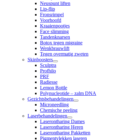
Neuspunt liften
Lip-flip
Fronsrimpel
Voorhoofd
Kraaienpootjes
Face slimming
Tandenknarsen
Botox tegen migraine
Wenkbrauwlift
Tegen overmatig zweten
Skinboosters
Sculptra
Profhilo
PRF
Radiesse
Lemon Bottle
Polynucleotide – zalm DNA
Gezichtsbehandelingen
Microneedling
Chemische peeling
Laserbehandelingen
Laserontharing Dames
Laserontharing Heren
Laserontharing Pakketten
Pigmentvlekken laseren