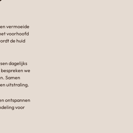
 een vermoeide
 het voorhoofd
ordt de huid
sen dagelijks
t bespreken we
den. Samen
en uitstraling.
e en ontspannen
ndeling voor