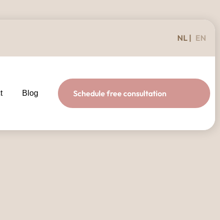
NL
EN
Schedule free consultation
t
Blog