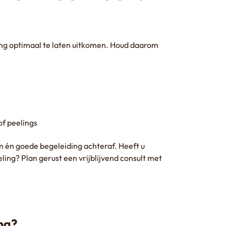
ing optimaal te laten uitkomen. Houd daarom
f peelings
n én goede begeleiding achteraf. Heeft u
ing? Plan gerust een vrijblijvend consult met
ng?