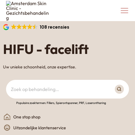
Ga
naar
de
inhoud
108 recensies
HIFU - facelift
Uw unieke schoonheid, onze expertise.
Zoeken
Populaire zoektermen: Fillers, Spierontspanner, PRF, Laserontharing
One stop shop
Uitzondelijke klantenservice